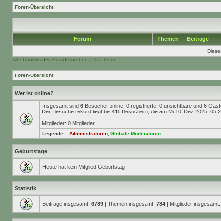
Foren-Übersicht
Forum
Themen
Beiträge
Diese
Alle Cookies des Boards löschen
|
Das Team
Foren-Übersicht
Wer ist online?
Insgesamt sind
6
Besucher online: 0 registrierte, 0 unsichtbare und 6 Gäs
Der Besucherrekord liegt bei
411
Besuchern, die am Mi 10. Dez 2025, 05:23 
Mitglieder: 0 Mitglieder
Legende ::
Administratoren
,
Globale Moderatoren
Geburtstage
Heute hat kein Mitglied Geburtstag
Statistik
Beiträge insgesamt:
6789
| Themen insgesamt:
784
| Mitglieder insgesamt