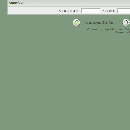
Anmelden
Benutzername:
Passwort:
Ungelesene Beiträge
Powered by
phpBB
® Forum Sof
Deutsche 